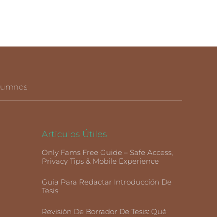
Alumnos
Artículos Útiles
Only Fams Free Guide – Safe Access,
Privacy Tips & Mobile Experience
Guía Para Redactar Introducción De
Tesis
Revisión De Borrador De Tesis: Qué