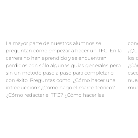
La mayor parte de nuestros alumnos se
conclusiones? ¿Y la búsqueda bibliográfica?
preguntan cómo empezar a hacer un TFG. En la
¿Qué son las fuentes de información? ¿Qué son
carrera no han aprendido y se encuentran
los descriptores? Y si hago una investigación…
perdidos con sólo algunas guías generales pero
¿Cómo calculo la muestra? ¿Qué tipo de diseño
sin un método paso a paso para completarlo
escojo? ¿Cómo hago el análisis estadístico? En
con éxito. Preguntas como: ¿Cómo hacer una
nuestro blog puedes encontrar respuesta a
introducción? ¿Cómo hago el marco teórico?,
much
¿Cómo redactar el TFG? ¿Cómo hacer las