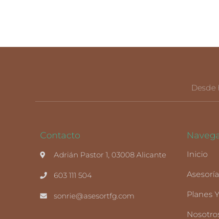
Desde 
Contacto
Navega
Inicio
Adrián Pastor 1, 03008 Alicante
Asesorí
603 111 504
Planes Y
sonrie@asesortfg.com
Nosotro