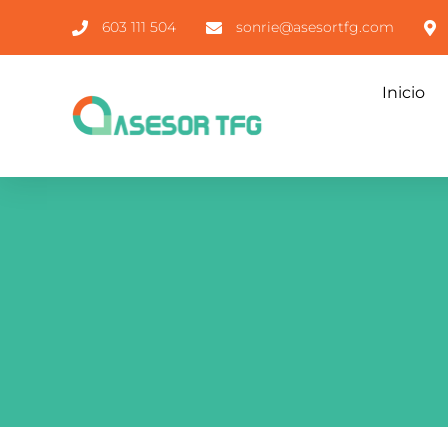
603 111 504
sonrie@asesortfg.com
Inicio